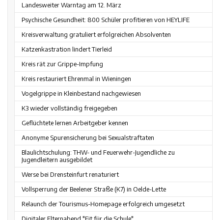
Landesweiter Warntag am 12. März
Psychische Gesundheit: 800 Schüler profitieren von HEYLIFE
Kreisverwaltung gratuliert erfolgreichen Absolventen
Katzenkastration lindert Tierleid
Kreis rät zur Grippe-Impfung
Kreis restauriert Ehrenmal in Wieningen
Vogelgrippe in Kleinbestand nachgewiesen
K3 wieder vollständig freigegeben
Geflüchtete lernen Arbeitgeber kennen
Anonyme Spurensicherung bei Sexualstraftaten
Blaulichtschulung: THW- und Feuerwehr-Jugendliche zu
Jugendleitern ausgebildet
Werse bei Drensteinfurt renaturiert
Vollsperrung der Beelener Straße (K7) in Oelde-Lette
Relaunch der Tourismus-Homepage erfolgreich umgesetzt
Digitaler Elternabend "Fit für die Schule"