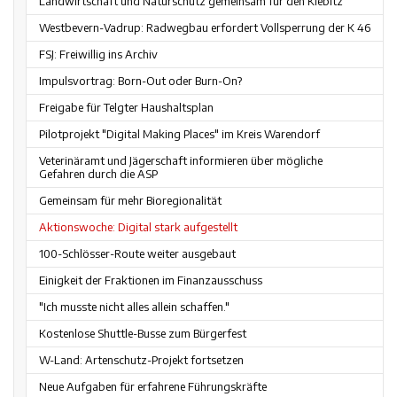
Landwirtschaft und Naturschutz gemeinsam für den Kiebitz
Westbevern-Vadrup: Radwegbau erfordert Vollsperrung der K 46
FSJ: Freiwillig ins Archiv
Impulsvortrag: Born-Out oder Burn-On?
Freigabe für Telgter Haushaltsplan
Pilotprojekt "Digital Making Places" im Kreis Warendorf
Veterinäramt und Jägerschaft informieren über mögliche
Gefahren durch die ASP
Gemeinsam für mehr Bioregionalität
Aktionswoche: Digital stark aufgestellt
100-Schlösser-Route weiter ausgebaut
Einigkeit der Fraktionen im Finanzausschuss
"Ich musste nicht alles allein schaffen."
Kostenlose Shuttle-Busse zum Bürgerfest
W-Land: Artenschutz-Projekt fortsetzen
Neue Aufgaben für erfahrene Führungskräfte