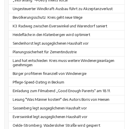
„Wortklang“ –Poetry meets Vocal
Ungesteuerter Windkraft-Ausbau führt zu Akzeptanzverlust
Bevölkerungsschutz: Kreis geht neue Wege
K3: Radweg zwischen Everswinkel und Warendorf saniert
Heidefläche in den Klatenbergen wird optimiert
Sendenhorst legt ausgeglichenen Haushalt vor
Planungssicherheit für Zementindustrie
Land hat entschieden: Kreis muss weitere Windenergieanlagen
genehmigen
Bürger profitieren finanziell von Windenergie
Pflege-Speed-Dating in Beckum
Einladung zum Filmabend „Good Enough Parents“ am 18.11.
Lesung "Was Männer kosten!" des Autors Boris von Heesen
Sassenberg legt ausgeglichenen Haushalt vor
Everswinkel legt ausgeglichenen Haushalt vor
Oelde-Stromberg: Wadersloher Straße wird gesperrt