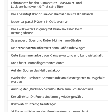
Lehmtapete für den Klimaschutz – das Maler- und
Lackiererhandwerk öffnet seine Türen
Kreis beseitigt Brandruine der ehemaligen Kita Biberbande
Jobcenter passt Präsenz in Ostbevern an
Kreis will weiter Einigung mit Krankenkassen beim
Rettungsdienst
Sassenberg: Sperrung Robert-Linnemann-Straße
Kinderzahnärztin informiert beim Café Kinderwagen
Gute Zusammenarbeit von Kreisverwaltung und Landwirtschaft
Kreis führt Baumpflegearbeiten durch
Auf den Spuren des Heiligen Jakob
Wadersloh-Liesborn: Sommerlinde am Klostergarten muss gefällt
werden
Ausflug der „Rucksack Schule“-Eltern zum Schulabschluss
Kreisdirektor Dr. Funke einstimmig wiedergewählt
Briefwahl frühzeitig beantragen
16 Ehrenamtliche aus den Sportvereinen ausgezeichnet