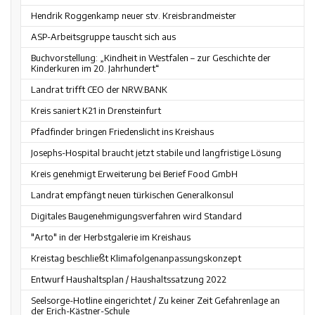
Hendrik Roggenkamp neuer stv. Kreisbrandmeister
ASP-Arbeitsgruppe tauscht sich aus
Buchvorstellung: „Kindheit in Westfalen – zur Geschichte der
Kinderkuren im 20. Jahrhundert“
Landrat trifft CEO der NRW.BANK
Kreis saniert K21 in Drensteinfurt
Pfadfinder bringen Friedenslicht ins Kreishaus
Josephs-Hospital braucht jetzt stabile und langfristige Lösung
Kreis genehmigt Erweiterung bei Berief Food GmbH
Landrat empfängt neuen türkischen Generalkonsul
Digitales Baugenehmigungsverfahren wird Standard
"Arto" in der Herbstgalerie im Kreishaus
Kreistag beschließt Klimafolgenanpassungskonzept
Entwurf Haushaltsplan / Haushaltssatzung 2022
Seelsorge-Hotline eingerichtet / Zu keiner Zeit Gefahrenlage an
der Erich-Kästner-Schule