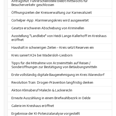
Antragsflut: Führerscheinstelle bleibt mittwochs für
Besucherverkehr geschlossen
Öffnungszeiten der Kreisverwaltung zur Karnevalszeit
Corhelper-App: Alarmierungskreis wird ausgeweitet
Gesetze erschweren Abschiebung von Kriminellen
Ausstellung "Landliebe" von Heidi Lange-Kallerhoff im Kreishaus
eröffnet
Haushalt in schwierigen Zeiten – Kreis setzt Reserven ein
Kreis saniert K24 bei Wadersloh-Liesborn
Tipps für die Mitnahme von Arzneimitteln auf Reisen /
Sonderöffnungen zur Bestätigung von Betäubungsmitteln
Erste vollständig digitale Baugenehmigung im Kreis Warendorf
Revolution Train: Drogen-Prävention langfristig denken
Aktion Klimaberuf Maler/in & Lackierer/in
Erneute Auszählung in einem Briefwahlbezirk in Oelde
Galerie im Kreishaus eröffnet
Ergebnisse der KI-Potenzialanalyse vorgestellt