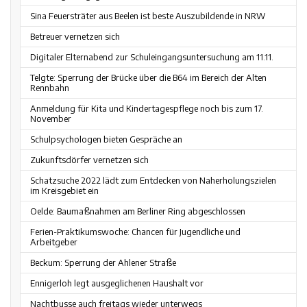
Sina Feuersträter aus Beelen ist beste Auszubildende in NRW
Betreuer vernetzen sich
Digitaler Elternabend zur Schuleingangsuntersuchung am 11.11.
Telgte: Sperrung der Brücke über die B64 im Bereich der Alten
Rennbahn
Anmeldung für Kita und Kindertagespflege noch bis zum 17.
November
Schulpsychologen bieten Gespräche an
Zukunftsdörfer vernetzen sich
Schatzsuche 2022 lädt zum Entdecken von Naherholungszielen
im Kreisgebiet ein
Oelde: Baumaßnahmen am Berliner Ring abgeschlossen
Ferien-Praktikumswoche: Chancen für Jugendliche und
Arbeitgeber
Beckum: Sperrung der Ahlener Straße
Ennigerloh legt ausgeglichenen Haushalt vor
Nachtbusse auch freitags wieder unterwegs