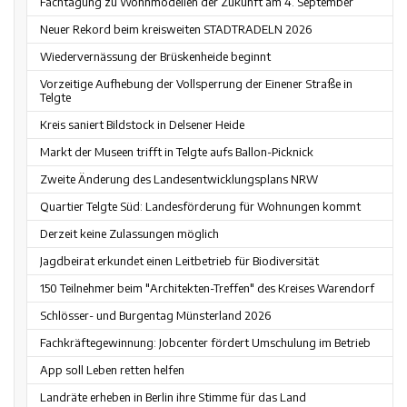
Fachtagung zu Wohnmodellen der Zukunft am 4. September
Neuer Rekord beim kreisweiten STADTRADELN 2026
Wiedervernässung der Brüskenheide beginnt
Vorzeitige Aufhebung der Vollsperrung der Einener Straße in
Telgte
Kreis saniert Bildstock in Delsener Heide
Markt der Museen trifft in Telgte aufs Ballon-Picknick
Zweite Änderung des Landesentwicklungsplans NRW
Quartier Telgte Süd: Landesförderung für Wohnungen kommt
Derzeit keine Zulassungen möglich
Jagdbeirat erkundet einen Leitbetrieb für Biodiversität
150 Teilnehmer beim "Architekten-Treffen" des Kreises Warendorf
Schlösser- und Burgentag Münsterland 2026
Fachkräftegewinnung: Jobcenter fördert Umschulung im Betrieb
App soll Leben retten helfen
Landräte erheben in Berlin ihre Stimme für das Land