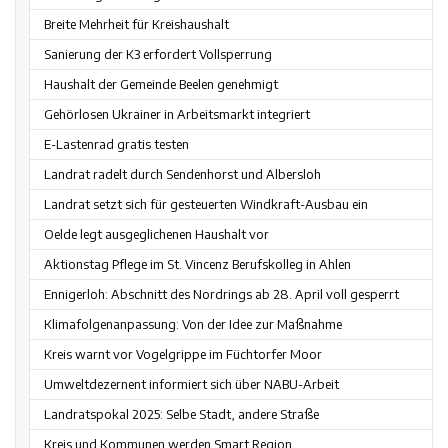
Breite Mehrheit für Kreishaushalt
Sanierung der K3 erfordert Vollsperrung
Haushalt der Gemeinde Beelen genehmigt
Gehörlosen Ukrainer in Arbeitsmarkt integriert
E-Lastenrad gratis testen
Landrat radelt durch Sendenhorst und Albersloh
Landrat setzt sich für gesteuerten Windkraft-Ausbau ein
Oelde legt ausgeglichenen Haushalt vor
Aktionstag Pflege im St. Vincenz Berufskolleg in Ahlen
Ennigerloh: Abschnitt des Nordrings ab 28. April voll gesperrt
Klimafolgenanpassung: Von der Idee zur Maßnahme
Kreis warnt vor Vogelgrippe im Füchtorfer Moor
Umweltdezernent informiert sich über NABU-Arbeit
Landratspokal 2025: Selbe Stadt, andere Straße
Kreis und Kommunen werden Smart Region