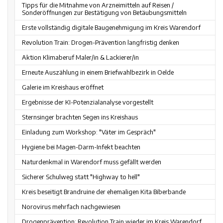
Tipps für die Mitnahme von Arzneimitteln auf Reisen /
Sonderöffnungen zur Bestätigung von Betäubungsmitteln
Erste vollständig digitale Baugenehmigung im Kreis Warendorf
Revolution Train: Drogen-Prävention langfristig denken
Aktion Klimaberuf Maler/in & Lackierer/in
Erneute Auszählung in einem Briefwahlbezirk in Oelde
Galerie im Kreishaus eröffnet
Ergebnisse der KI-Potenzialanalyse vorgestellt
Sternsinger brachten Segen ins Kreishaus
Einladung zum Workshop: "Väter im Gespräch"
Hygiene bei Magen-Darm-Infekt beachten
Naturdenkmal in Warendorf muss gefällt werden
Sicherer Schulweg statt "Highway to hell"
Kreis beseitigt Brandruine der ehemaligen Kita Biberbande
Norovirus mehrfach nachgewiesen
Drogenprävention: Revolution Train wieder im Kreis Warendorf