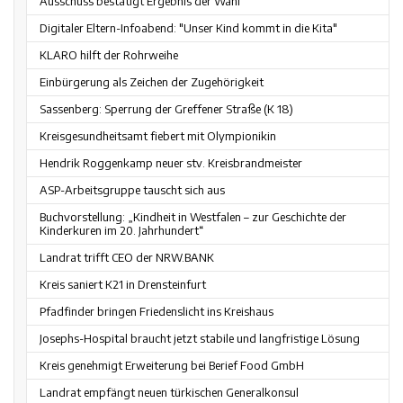
Ausschuss bestätigt Ergebnis der Wahl
Digitaler Eltern-Infoabend: "Unser Kind kommt in die Kita"
KLARO hilft der Rohrweihe
Einbürgerung als Zeichen der Zugehörigkeit
Sassenberg: Sperrung der Greffener Straße (K 18)
Kreisgesundheitsamt fiebert mit Olympionikin
Hendrik Roggenkamp neuer stv. Kreisbrandmeister
ASP-Arbeitsgruppe tauscht sich aus
Buchvorstellung: „Kindheit in Westfalen – zur Geschichte der
Kinderkuren im 20. Jahrhundert“
Landrat trifft CEO der NRW.BANK
Kreis saniert K21 in Drensteinfurt
Pfadfinder bringen Friedenslicht ins Kreishaus
Josephs-Hospital braucht jetzt stabile und langfristige Lösung
Kreis genehmigt Erweiterung bei Berief Food GmbH
Landrat empfängt neuen türkischen Generalkonsul