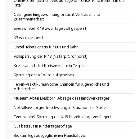
Online-Elternabend: "Wie aufregend – Unser Kind kommt in die
Kita"
Gelungene Eingewöhnung braucht Vertrauen und
Zusammenarbeit
Everswinkel: K 19 zwei Tage voll gesperrt
K3 wird gesperrt
EinzelTickets gratis für Bus und Bahn
Vollsperrung der K 43 (Natarp/Gronhorst)
Kreis saniert drei Kreisverkehre in Telgte
Sperrung der K3 wird aufgehoben
Ferien-Praktikumswoche: Chancen für Jugendliche und
Arbeitgeber
Museum Abtei Liesborn: Absage des Handwerkstages
Notfallseelsorger: In schwierigen Situation zur Stelle
Everswinkel: Sperrung der K 19 hitzebedingt verlängert
Gut betreut in Kindertagespflege
Beckum legt ausgeglichenen Haushalt vor