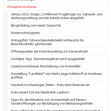
Presseinformationen
Zensus 2022: Knapp 2,5 Millionen Fragebogen zur Gebäude- und
Wohnungszählung wurden bereits online ausgefüllt
Bürgerdialog zum neuen Geoportal
Masernschutzgesetz
Antragsflut: Führerscheinstelle bleibt mittwochs für
Besucherverkehr geschlossen
Öffnungszeiten der Kreisverwaltung zur Karnevalszeit
Corhelper-App: Alarmierungskreis wird ausgeweitet
Gesetze erschweren Abschiebung von Kriminellen
Ausstellung "Landliebe" von Heidi Lange-Kallerhoff im Kreishaus
eröffnet
Haushalt in schwierigen Zeiten – Kreis setzt Reserven ein
Kreis saniert K24 bei Wadersloh-Liesborn
Tipps für die Mitnahme von Arzneimitteln auf Reisen /
Sonderöffnungen zur Bestätigung von Betäubungsmitteln
Erste vollständig digitale Baugenehmigung im Kreis Warendorf