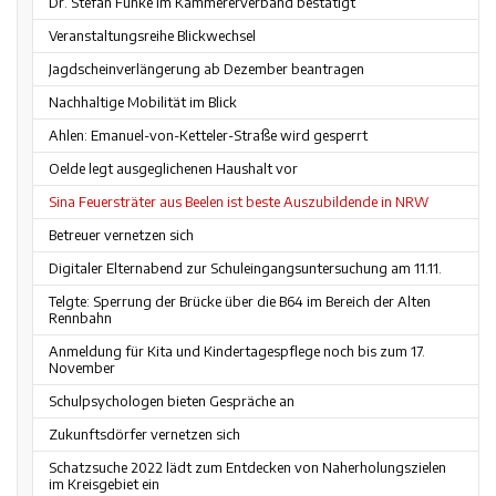
Dr. Stefan Funke im Kämmererverband bestätigt
Veranstaltungsreihe Blickwechsel
Jagdscheinverlängerung ab Dezember beantragen
Nachhaltige Mobilität im Blick
Ahlen: Emanuel-von-Ketteler-Straße wird gesperrt
Oelde legt ausgeglichenen Haushalt vor
Sina Feuersträter aus Beelen ist beste Auszubildende in NRW
Betreuer vernetzen sich
Digitaler Elternabend zur Schuleingangsuntersuchung am 11.11.
Telgte: Sperrung der Brücke über die B64 im Bereich der Alten
Rennbahn
Anmeldung für Kita und Kindertagespflege noch bis zum 17.
November
Schulpsychologen bieten Gespräche an
Zukunftsdörfer vernetzen sich
Schatzsuche 2022 lädt zum Entdecken von Naherholungszielen
im Kreisgebiet ein