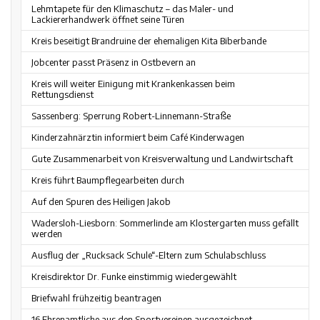
Lehmtapete für den Klimaschutz – das Maler- und
Lackiererhandwerk öffnet seine Türen
Kreis beseitigt Brandruine der ehemaligen Kita Biberbande
Jobcenter passt Präsenz in Ostbevern an
Kreis will weiter Einigung mit Krankenkassen beim
Rettungsdienst
Sassenberg: Sperrung Robert-Linnemann-Straße
Kinderzahnärztin informiert beim Café Kinderwagen
Gute Zusammenarbeit von Kreisverwaltung und Landwirtschaft
Kreis führt Baumpflegearbeiten durch
Auf den Spuren des Heiligen Jakob
Wadersloh-Liesborn: Sommerlinde am Klostergarten muss gefällt
werden
Ausflug der „Rucksack Schule“-Eltern zum Schulabschluss
Kreisdirektor Dr. Funke einstimmig wiedergewählt
Briefwahl frühzeitig beantragen
16 Ehrenamtliche aus den Sportvereinen ausgezeichnet