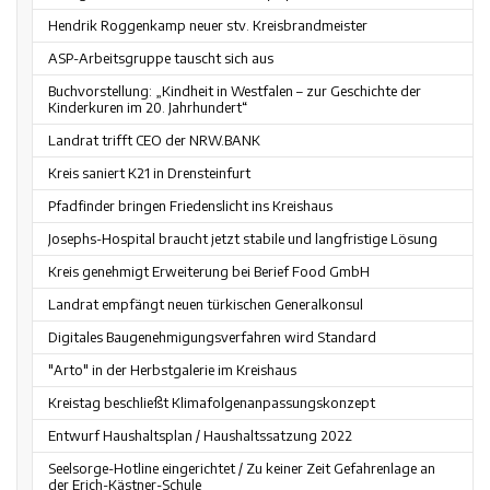
Hendrik Roggenkamp neuer stv. Kreisbrandmeister
ASP-Arbeitsgruppe tauscht sich aus
Buchvorstellung: „Kindheit in Westfalen – zur Geschichte der
Kinderkuren im 20. Jahrhundert“
Landrat trifft CEO der NRW.BANK
Kreis saniert K21 in Drensteinfurt
Pfadfinder bringen Friedenslicht ins Kreishaus
Josephs-Hospital braucht jetzt stabile und langfristige Lösung
Kreis genehmigt Erweiterung bei Berief Food GmbH
Landrat empfängt neuen türkischen Generalkonsul
Digitales Baugenehmigungsverfahren wird Standard
"Arto" in der Herbstgalerie im Kreishaus
Kreistag beschließt Klimafolgenanpassungskonzept
Entwurf Haushaltsplan / Haushaltssatzung 2022
Seelsorge-Hotline eingerichtet / Zu keiner Zeit Gefahrenlage an
der Erich-Kästner-Schule