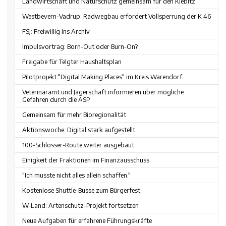
Landwirtschaft und Naturschutz gemeinsam für den Kiebitz
Westbevern-Vadrup: Radwegbau erfordert Vollsperrung der K 46
FSJ: Freiwillig ins Archiv
Impulsvortrag: Born-Out oder Burn-On?
Freigabe für Telgter Haushaltsplan
Pilotprojekt "Digital Making Places" im Kreis Warendorf
Veterinäramt und Jägerschaft informieren über mögliche
Gefahren durch die ASP
Gemeinsam für mehr Bioregionalität
Aktionswoche: Digital stark aufgestellt
100-Schlösser-Route weiter ausgebaut
Einigkeit der Fraktionen im Finanzausschuss
"Ich musste nicht alles allein schaffen."
Kostenlose Shuttle-Busse zum Bürgerfest
W-Land: Artenschutz-Projekt fortsetzen
Neue Aufgaben für erfahrene Führungskräfte