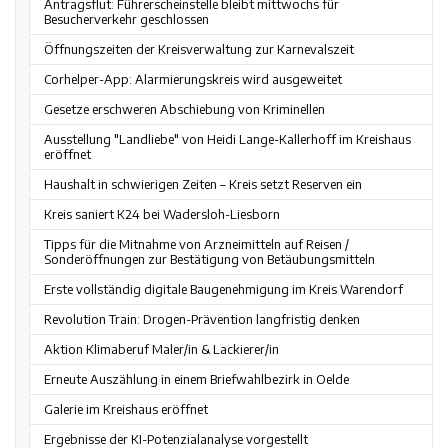
Antragsflut: Führerscheinstelle bleibt mittwochs für
Besucherverkehr geschlossen
Öffnungszeiten der Kreisverwaltung zur Karnevalszeit
Corhelper-App: Alarmierungskreis wird ausgeweitet
Gesetze erschweren Abschiebung von Kriminellen
Ausstellung "Landliebe" von Heidi Lange-Kallerhoff im Kreishaus
eröffnet
Haushalt in schwierigen Zeiten – Kreis setzt Reserven ein
Kreis saniert K24 bei Wadersloh-Liesborn
Tipps für die Mitnahme von Arzneimitteln auf Reisen /
Sonderöffnungen zur Bestätigung von Betäubungsmitteln
Erste vollständig digitale Baugenehmigung im Kreis Warendorf
Revolution Train: Drogen-Prävention langfristig denken
Aktion Klimaberuf Maler/in & Lackierer/in
Erneute Auszählung in einem Briefwahlbezirk in Oelde
Galerie im Kreishaus eröffnet
Ergebnisse der KI-Potenzialanalyse vorgestellt