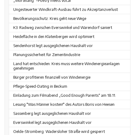
„Wortklang“ –Poetry meets Vocal
Ungesteuerter Windkraft-Ausbau führt zu Akzeptanzverlust
Bevölkerungsschutz: Kreis geht neue Wege
K3: Radweg zwischen Everswinkel und Warendorf saniert
Heidefläche in den Klatenbergen wird optimiert
Sendenhorst legt ausgeglichenen Haushalt vor
Planungssicherheit für Zementindustrie
Land hat entschieden: Kreis muss weitere Windenergieanlagen
genehmigen
Bürger profitieren finanziell von Windenergie
Pflege-Speed-Dating in Beckum
Einladung zum Filmabend „Good Enough Parents“ am 18.11.
Lesung "Was Männer kosten!" des Autors Boris von Heesen
Sassenberg legt ausgeglichenen Haushalt vor
Everswinkel legt ausgeglichenen Haushalt vor
Oelde-Stromberg: Wadersloher Straße wird gesperrt