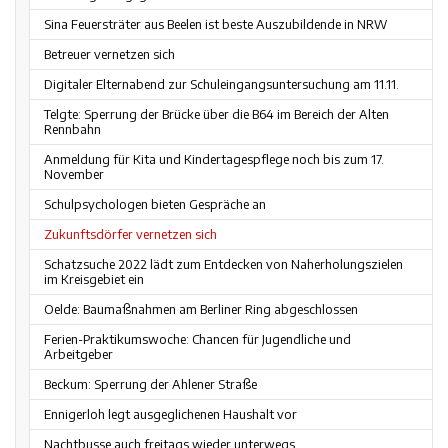
Sina Feuersträter aus Beelen ist beste Auszubildende in NRW
Betreuer vernetzen sich
Digitaler Elternabend zur Schuleingangsuntersuchung am 11.11.
Telgte: Sperrung der Brücke über die B64 im Bereich der Alten
Rennbahn
Anmeldung für Kita und Kindertagespflege noch bis zum 17.
November
Schulpsychologen bieten Gespräche an
Zukunftsdörfer vernetzen sich
Schatzsuche 2022 lädt zum Entdecken von Naherholungszielen
im Kreisgebiet ein
Oelde: Baumaßnahmen am Berliner Ring abgeschlossen
Ferien-Praktikumswoche: Chancen für Jugendliche und
Arbeitgeber
Beckum: Sperrung der Ahlener Straße
Ennigerloh legt ausgeglichenen Haushalt vor
Nachtbusse auch freitags wieder unterwegs