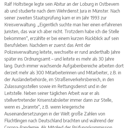
Ralf Holtstiege legte sein Abitur an der Loburg in Ostbevern
ab und studierte nach dem Wehrdienst Jura in Münster. Nach
seiner zweiten Staatsprüfung kam er im Jahr 1993 zur
Kreisverwaltung. „Eigentlich suchte man hier einen erfahrenen
Juristen, das war ich aber nicht. Trotzdem habe ich die Stelle
bekommen“, erzählte er bei einem kurzen Rückblick auf sein
Berufsleben. Nachdem er zuerst das Amt der
Polizeiverwaltung leitete, wechselte er rund anderthalb Jahre
später ins Ordnungsamt – und leitete es mehr als 30 Jahre
lang. Durch immer wachsende Aufgabenbereiche arbeiten dort
derzeit mehr als 300 Mitarbeiterinnen und Mitarbeiter, z.B. in
der Ausländerbehörde, im Straßenverkehrsbereich, in den
Zulassungsstellen sowie im Rettungsdienst und in der
Leitstelle. Neben seiner täglichen Arbeit war er als
stellvertretender Krisenstabsleiter immer dann zur Stelle,
wenn es „brannte“, z.B. wenn kriegerische
Auseinandersetzungen in der Welt große Zahlen von
Flüchtlingen nach Deutschland brachten und während der
Corona-Pandemie. Als Mitglied der Prüfungskommission