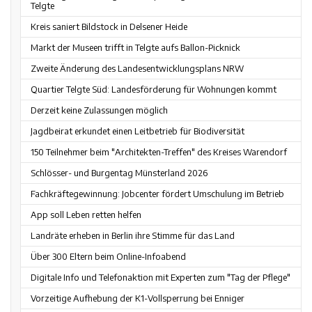
Telgte
Kreis saniert Bildstock in Delsener Heide
Markt der Museen trifft in Telgte aufs Ballon-Picknick
Zweite Änderung des Landesentwicklungsplans NRW
Quartier Telgte Süd: Landesförderung für Wohnungen kommt
Derzeit keine Zulassungen möglich
Jagdbeirat erkundet einen Leitbetrieb für Biodiversität
150 Teilnehmer beim "Architekten-Treffen" des Kreises Warendorf
Schlösser- und Burgentag Münsterland 2026
Fachkräftegewinnung: Jobcenter fördert Umschulung im Betrieb
App soll Leben retten helfen
Landräte erheben in Berlin ihre Stimme für das Land
Über 300 Eltern beim Online-Infoabend
Digitale Info und Telefonaktion mit Experten zum "Tag der Pflege"
Vorzeitige Aufhebung der K1-Vollsperrung bei Enniger