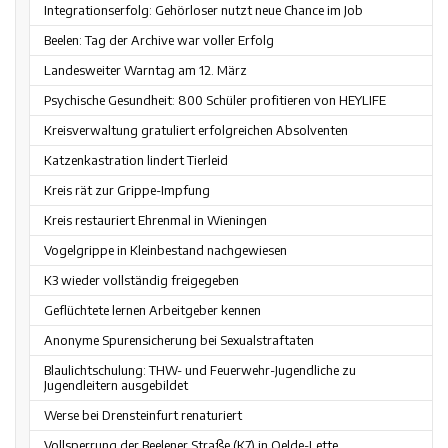
Integrationserfolg: Gehörloser nutzt neue Chance im Job
Beelen: Tag der Archive war voller Erfolg
Landesweiter Warntag am 12. März
Psychische Gesundheit: 800 Schüler profitieren von HEYLIFE
Kreisverwaltung gratuliert erfolgreichen Absolventen
Katzenkastration lindert Tierleid
Kreis rät zur Grippe-Impfung
Kreis restauriert Ehrenmal in Wieningen
Vogelgrippe in Kleinbestand nachgewiesen
K3 wieder vollständig freigegeben
Geflüchtete lernen Arbeitgeber kennen
Anonyme Spurensicherung bei Sexualstraftaten
Blaulichtschulung: THW- und Feuerwehr-Jugendliche zu
Jugendleitern ausgebildet
Werse bei Drensteinfurt renaturiert
Vollsperrung der Beelener Straße (K7) in Oelde-Lette