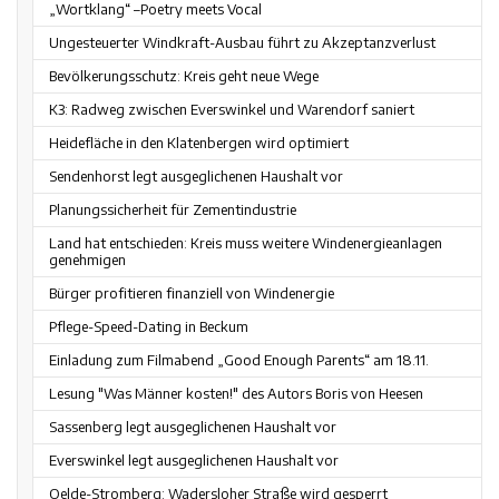
„Wortklang“ –Poetry meets Vocal
Ungesteuerter Windkraft-Ausbau führt zu Akzeptanzverlust
Bevölkerungsschutz: Kreis geht neue Wege
K3: Radweg zwischen Everswinkel und Warendorf saniert
Heidefläche in den Klatenbergen wird optimiert
Sendenhorst legt ausgeglichenen Haushalt vor
Planungssicherheit für Zementindustrie
Land hat entschieden: Kreis muss weitere Windenergieanlagen
genehmigen
Bürger profitieren finanziell von Windenergie
Pflege-Speed-Dating in Beckum
Einladung zum Filmabend „Good Enough Parents“ am 18.11.
Lesung "Was Männer kosten!" des Autors Boris von Heesen
Sassenberg legt ausgeglichenen Haushalt vor
Everswinkel legt ausgeglichenen Haushalt vor
Oelde-Stromberg: Wadersloher Straße wird gesperrt