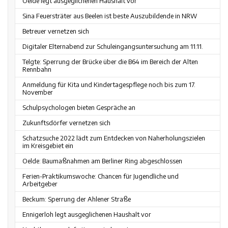
Oelde legt ausgeglichenen Haushalt vor
Sina Feuersträter aus Beelen ist beste Auszubildende in NRW
Betreuer vernetzen sich
Digitaler Elternabend zur Schuleingangsuntersuchung am 11.11.
Telgte: Sperrung der Brücke über die B64 im Bereich der Alten
Rennbahn
Anmeldung für Kita und Kindertagespflege noch bis zum 17.
November
Schulpsychologen bieten Gespräche an
Zukunftsdörfer vernetzen sich
Schatzsuche 2022 lädt zum Entdecken von Naherholungszielen
im Kreisgebiet ein
Oelde: Baumaßnahmen am Berliner Ring abgeschlossen
Ferien-Praktikumswoche: Chancen für Jugendliche und
Arbeitgeber
Beckum: Sperrung der Ahlener Straße
Ennigerloh legt ausgeglichenen Haushalt vor