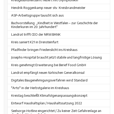
Kreisgesundheitsamt fiebert mit Olympionikin
Hendrik Roggenkamp neuer stv. Kreisbrandmeister
ASP-Arbeitsgruppe tauscht sich aus
Buchvorstellung: „Kindheit in Westfalen – zur Geschichte der
Kinderkuren im 20. Jahrhundert“
Landrat trifft CEO der NRW.BANK
Kreis saniert K21 in Drensteinfurt
Pfadfinder bringen Friedenslicht ins Kreishaus
Josephs-Hospital braucht jetzt stabile und langfristige Lösung
Kreis genehmigt Erweiterung bei Berief Food GmbH
Landrat empfängt neuen türkischen Generalkonsul
Digitales Baugenehmigungsverfahren wird Standard
"Arto" in der Herbstgalerie im Kreishaus
Kreistag beschließt Klimafolgenanpassungskonzept
Entwurf Haushaltsplan / Haushaltssatzung 2022
Seelsorge-Hotline eingerichtet / Zu keiner Zeit Gefahrenlage an