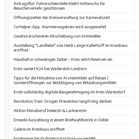
Antragsflut: Führerscheinstelle bleibt mittwochs für
Besucherverkehr geschlossen
Öffnungszeiten der Kreisverwaltung zur Karnevalszeit
Corhelper-App: Alarmierungskreis wird ausgeweitet
Gesetze erschweren Abschiebung von Kriminellen
Ausstellung "Landliebe" von Heidi Lange-Kallerhoff im Kreishaus
eröffnet
Haushalt in schwierigen Zeiten – Kreis setzt Reserven ein
Kreis saniert K24 bei Wadersloh-Liesborn
Tipps für die Mitnahme von Arzneimitteln auf Reisen /
Sonderöffnungen zur Bestätigung von Betäubungsmitteln
Erste vollständig digitale Baugenehmigung im Kreis Warendorf
Revolution Train: Drogen-Prävention langfristig denken
Aktion Klimaberuf Maler/in & Lackierer/in
Erneute Auszählung in einem Briefwahlbezirk in Oelde
Galerie im Kreishaus eröffnet
Ergebnisse der KI-Potenzialanalyse vorgestellt