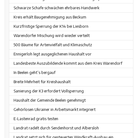
Schwarze Schafe schwächen ehrbares Handwerk
Kreis erhält Baugenehmigung aus Beckum
Kurzfristige Sperrung der K14 bei Liesborn
Warendorfer Mischung wird wieder verteilt
500 Bäume für Artenvielfalt und Klimaschutz
Ennigerloh legt ausgeglichenen Haushalt vor
Landesbeste Auszubildende kommt aus dem Kreis Warendorf
In Beelen geht’s bergauf
Breite Mehrheit für Kreishaushalt
Sanierung der K3 erfordert Vollsperrung
Haushalt der Gemeinde Beelen genehmigt
Gehörlosen Ukrainer in Arbeitsmarkt integriert
E-Lastenrad gratis testen
Landrat radelt durch Sendenhorst und Albersloh
Landrat setzt sich für gesteuerten Windkraft-Ausbau ein