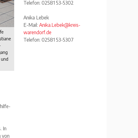
Telefon: 02581 53-5302
Anika Lebek
E-Mail:
Anika.Lebek@kreis-
fe
warendorf.de
istiane
Telefon: 02581 53-5307
-
gang
 und
hilfe-
. In
g von