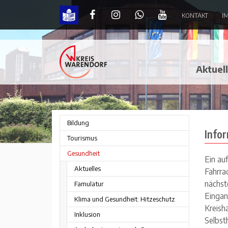
KONTAKT
I
Informationen über Selbsthilfe im Kre
Aktuel
Bildung
Infor
Tourismus
Gesundheit
Ein auf
Aktuelles
Fahrra
nächst
Famulatur
Eingan
Klima und Gesundheit: Hitzeschutz
Kreish
Inklusion
Selbst