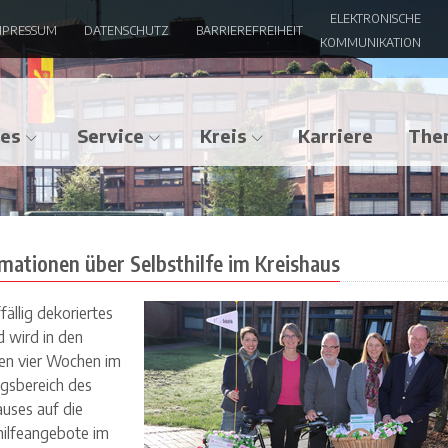
ELEKTRONISCHE
MPRESSUM
DATENSCHUTZ
BARRIEREFREIHEIT
ishaus | Kreis Warendorf
KOMMUNIKATION
les
Service
Kreis
Karriere
The
mationen über Selbsthilfe im Kreishaus
fällig dekoriertes
d wird in den
en vier Wochen im
gsbereich des
auses auf die
hilfeangebote im