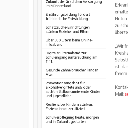
Zukunft der ärztlichen Versorgung
Erkran
im Münsterland
erhalte
Ernährungsbildung fördert
Nöten.
frühkindliche Entwicklung
zu sch
Schatzsuche-Einrichtungen
stärken Erzieher und Eltern
überze
Über 300 Eltern beim Online-
Infoabend
„Wir fr
Kreish
Digitaler Elternabend zur
Schuleingangsuntersuchung am
Selbst
11.11.
ist, d
Gesunde Zähne brauchen langen
freiem
Atem
Präventionsangebot für
Kontak
alkoholvergiftete und/ oder
suchtmittelkonsumierende Kinder
Mail:
s
und Jugendliche
Resilienz bei Kindern stärken:
Erzieherinnen zertifiziert
Schulverpflegung heute, morgen
und in Zukunft gestalten