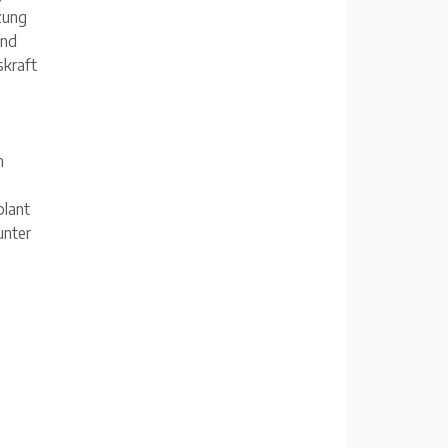
zung
und
skraft
m
plant
unter