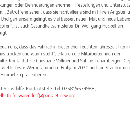
kungen oder Behinderungen enorme Hilfestellungen und Unterstüt
n. „Betroffene sehen, dass sie nicht alleine sind mit ihren Ängsten 
 Und gemeinsam gelingt es viel besser, neuen Mut und neue Leben
öpfen“, ist auch Gesundheitsamtsleiter Dr. Wolfgang Hückelheim
ugt.
euen uns, dass das Fahrrad in dieser eher feuchten Jahreszeit hier i
aus trocken und warm steht“, erklären die Mitarbeiterinnen der
hilfe-Kontaktstelle Christiane Vollmer und Sabine Tenambergen. Ge
as wetterfeste Werbefahrrad im Frühjahr 2020 auch an Standorten 
 Himmel zu präsentieren.
t Selbsthilfe-Kontaktstelle: Tel: 02581/4679988,
elbsthilfe-warendorf@paritaet-nrw.org