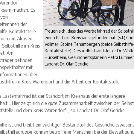
Warendorf
rksam machen. Es
 von
eiterinnen der
hilfe-Kontaktstelle
Freuen sich, dass das Werbefahrrad der Selbsthil
einen Platz im Kreishaus gefunden hat: (v.l.) Chr
men mit Aktiven
Vollmer, Sabine Tenambergen (beide Selbsthilfe
 Selbsthilfe im Kreis
Kontaktstelle), Gesundheitsamtsleiter Dr. Wolf
tet. Am
Hückelheim, Gesundheitsplanerin Petra Lummer
träger befinden
Landrat Dr. Olaf Gericke.
rospekthalter mit
 Informationen über
lbsthilfe im Kreis Warendorf und die Arbeit der Kontaktstelle.
s Lastenfahrrad ist der Standort im Kreishaus der erste längere
halt. „Hier zeigt sich die gute Zusammenarbeit zwischen der Selbst
tstelle und dem Kreis Warendorf“, so Landrat Dr. Olaf Gericke.
hilfe ist und bleibt ein wichtiger Bestandteil des Gesundheitswesens
Selbsthilfegruppe können betroffene Menschen bei der Bewältigun