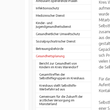
Ambulant operierende Praxen
Kreis 
aufme
Infektionsschutz
wurde
Medizinischer Dienst
Mitarb
Kinder- und
Selbst
Jugendgesundheitsdienst
zusam
Gesundheitlicher Umweltschutz
aus der
Sozialpsychiatrischer Dienst
gestal
Betreuungsbehörde
Gepäck
sich P
Gesundheitsplanung
vielen
Bericht zur Gesundheit von
die Se
Kindern im Kreis Warendorf
Gesamttreffen der
Selbsthilfegruppen im Kreishaus
Für da
Aufent
Kreishaus stellt Selbsthilfe-
Werbefahrrad aus
Kontak
Gemeinsam für die Zukunft der
ärztlichen Versorgung im
Selbst
Münsterland
einer 