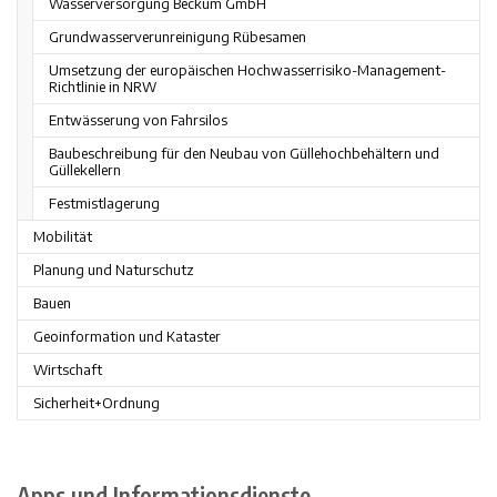
Wasserversorgung Beckum GmbH
Grund­wasser­ver­un­rei­ni­gung Rü­be­sa­men
Umsetzung der eu­ro­pä­ischen Hoch­was­ser­ri­si­ko-Ma­na­ge­ment-
Richt­li­nie in NRW
Entwässerung von Fahrsilos
Baubeschreibung für den Neubau von Güllehochbehältern und
Güllekellern
Festmistlagerung
Mobilität
Planung und Naturschutz
Bauen
Geoinformation und Kataster
Wirtschaft
Sicherheit+Ordnung
Apps und Informationsdienste