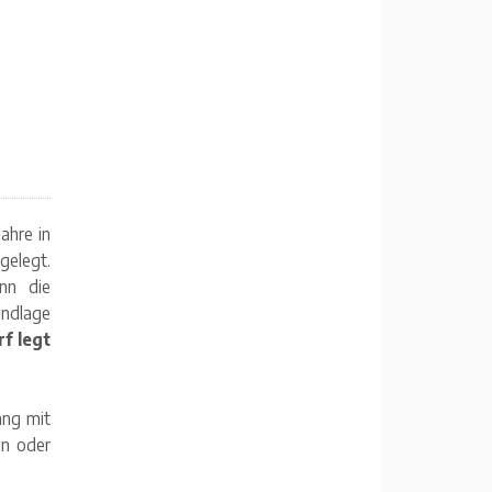
ahre in
gelegt.
nn die
undlage
f legt
ang mit
en oder