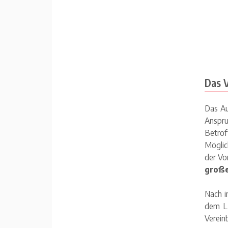
Das 
Das Au
Anspru
Betro
Möglic
der Vo
große
Nach i
dem LP
Verein