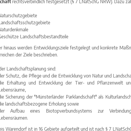
chaft
rechtsverbindlich festgesetzt (§ 7 LNatSchG NRW). Dazu zäh
Naturschutzgebiete
Landschaftsschutzgebiete
Naturdenkmale
Geschütze Landschaftsbestandteile
r hinaus werden Entwicklungsziele festgelegt und konkrete Ma
reichen der Ziele beschrieben.
er Landschaftsplanung sind:
der Schutz, die Pflege und die Entwicklung von Natur und Landscha
die Erhaltung und Entwicklung der Tier- und Pflanzenwelt un
Lebensräume,
die Sicherung der "Münsterländer Parklandschaft" als Kulturlandsch
die landschaftsbezogene Erholung sowie
der Aufbau eines Biotopverbundsystems zur Verbindu
Lebensräumen.
eis Warendorf ist in 16 Gebiete aufgeteilt und ist nach § 7 LNatS