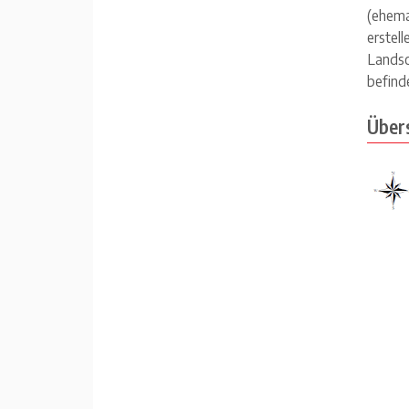
(ehem
erstel
Landsc
befind
Übers