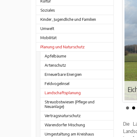
Kultur
Soziales
Kinder, Jugendliche und Familien
Umwelt
Mobilität
Planung und Naturschutz
Apfelbäume
Artenschutz
Erneuerbare Energien
Feldvogelinsel
oto: Kreis WAF)
Eic
Landschaftsplanung
Streuobstwiesen (Pflege und
Neuanlage)
Vertragsnaturschutz
Die La
Warendorfer Mischung
Lands
Umgestaltung am Kreishaus