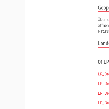
Geop
Über 
öffne
Naturs
Lands
01 LP
LP_Dre
LP_Dre
LP_Dre
LP_Dre