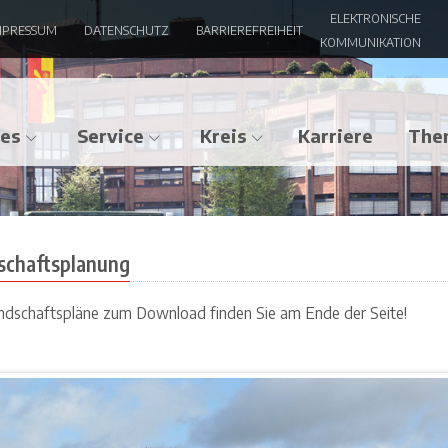
ELEKTRONISCHE
MPRESSUM
DATENSCHUTZ
BARRIEREFREIHEIT
f
KOMMUNIKATION
les
Service
Kreis
Karriere
The
schaftsplanung
ndschaftspläne zum Download finden Sie am Ende der Seite!