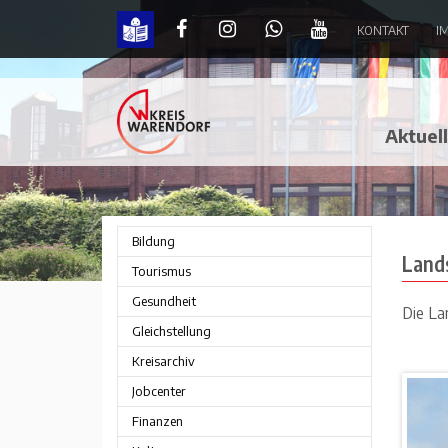
KONTAKT
I
Landschaftsplanung | Kreis Warendor
Aktuel
Bildung
Land
Tourismus
Gesundheit
Die La
Gleichstellung
Kreisarchiv
Jobcenter
Finanzen