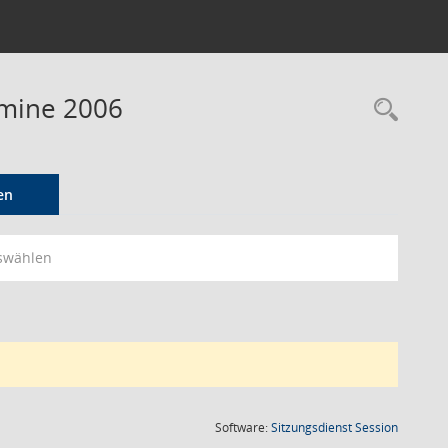
rmine 2006
Rec
en
swählen
(Wird in
Software:
Sitzungsdienst
Session