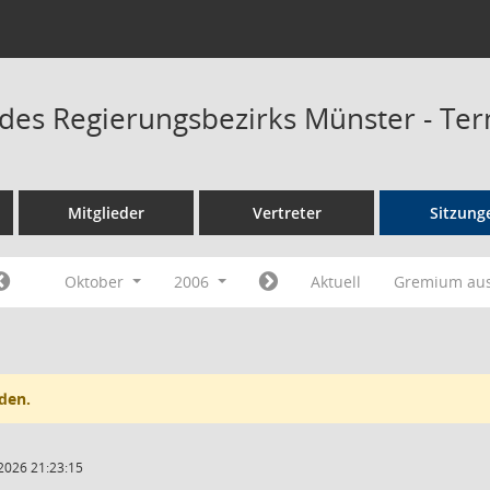
 des Regierungsbezirks Münster - Te
Mitglieder
Vertreter
Sitzung
Oktober
2006
Aktuell
Gremium au
den.
2026 21:23:15