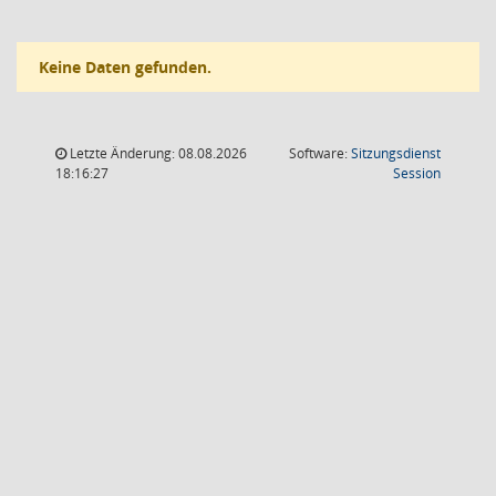
Keine Daten gefunden.
Letzte Änderung: 08.08.2026
Software:
Sitzungsdienst
(Wird in
18:16:27
Session