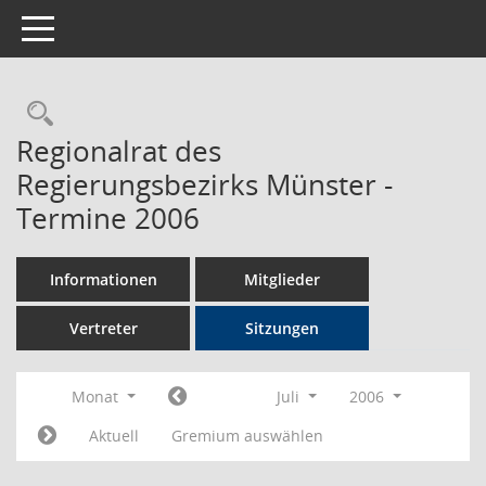
Toggle navigation
Rechercheauswahl
Regionalrat des
Regierungsbezirks Münster -
Termine 2006
Informationen
Mitglieder
Vertreter
Sitzungen
Monat
Juli
2006
Aktuell
Gremium auswählen