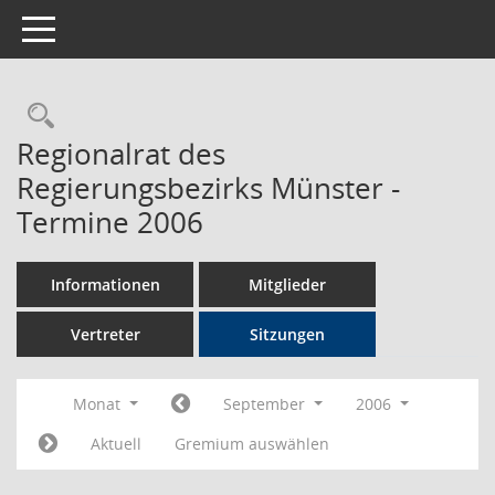
Toggle navigation
Rechercheauswahl
Regionalrat des
Regierungsbezirks Münster -
Termine 2006
Informationen
Mitglieder
Vertreter
Sitzungen
Monat
September
2006
Aktuell
Gremium auswählen