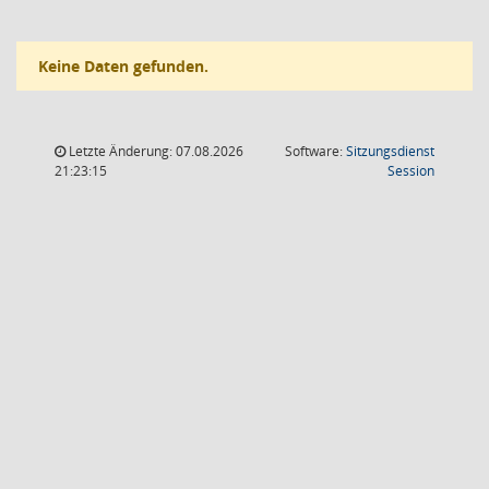
Keine Daten gefunden.
Letzte Änderung: 07.08.2026
Software:
Sitzungsdienst
(Wird in
21:23:15
Session