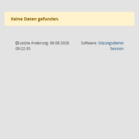
Keine Daten gefunden.
Letzte Änderung: 06.08.2026
Software:
Sitzungsdienst
(Wird in
09:22:35
Session