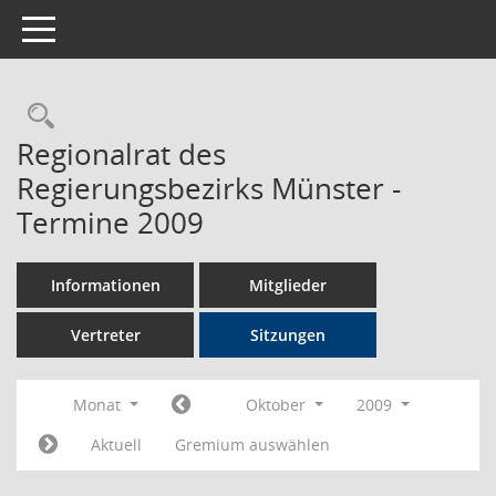
Toggle navigation
Rechercheauswahl
Regionalrat des
Regierungsbezirks Münster -
Termine 2009
Informationen
Mitglieder
Vertreter
Sitzungen
Monat
Oktober
2009
Aktuell
Gremium auswählen