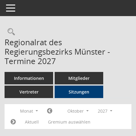
Toggle navigation
Rechercheauswahl
Regionalrat des
Regierungsbezirks Münster -
Termine 2027
Informationen
Mitglieder
Vertreter
Sitzungen
Monat
Oktober
2027
Aktuell
Gremium auswählen