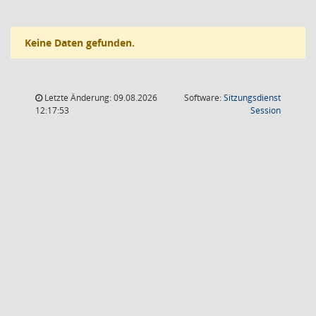
Keine Daten gefunden.
Letzte Änderung: 09.08.2026
Software:
Sitzungsdienst
(Wird in
12:17:53
Session