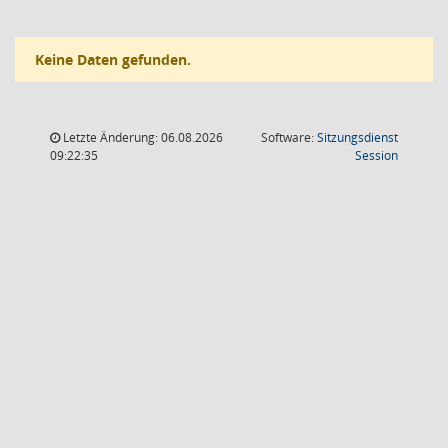
Keine Daten gefunden.
Letzte Änderung: 06.08.2026
Software:
Sitzungsdienst
(Wird in
09:22:35
Session