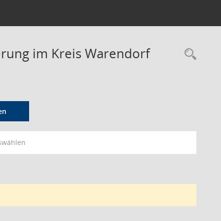
derung im Kreis Warendorf
Rec
en
swählen