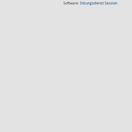
(Wird in
Software:
Sitzungsdienst
Session