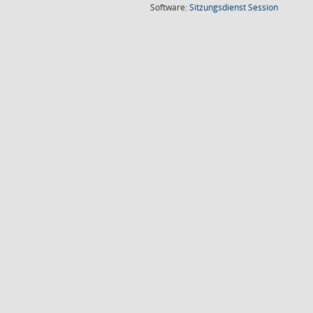
(Wird in
Software:
Sitzungsdienst
Session