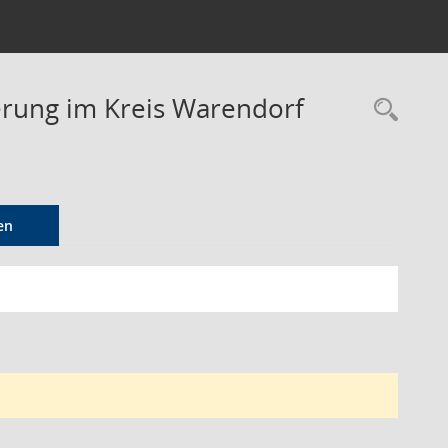
derung im Kreis Warendorf
Rec
en