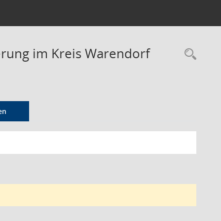
derung im Kreis Warendorf
Rec
en