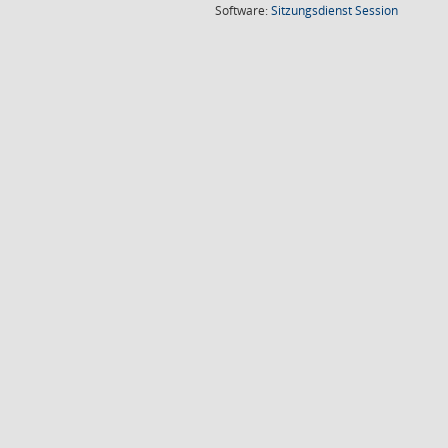
(Wird in
Software:
Sitzungsdienst
Session