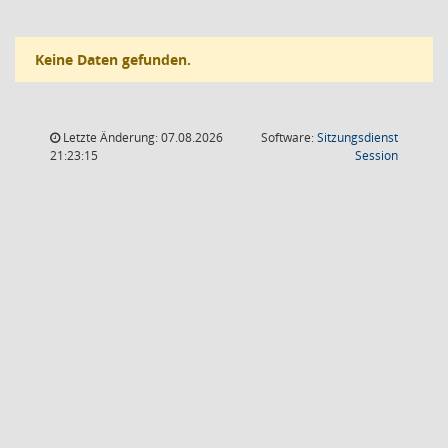
Keine Daten gefunden.
Letzte Änderung: 07.08.2026
Software:
Sitzungsdienst
(Wird in
21:23:15
Session