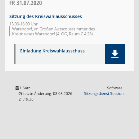
FR
31.07.2020
Sitzung des Kreiswahlausschusses
15:00-16:00 Uhr
Warendorf, im Großen Ausschusszimmer des
Kreishauses Warendorf (4. OG, Raum C 4.26)
Einladung Kreiswahlausschuss
1 Satz
Software:
(Wird in
Letzte Änderung: 08.08.2026
Sitzungsdienst
Session
21:19:36