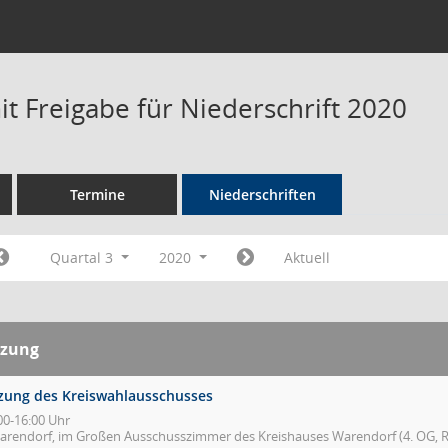
t Freigabe für Niederschrift 2020
Termine
Niederschriften
Quartal 3
2020
Aktuell
tzung
tzung des Kreiswahlausschusses
00-16:00 Uhr
arendorf, im Großen Ausschusszimmer des Kreishauses Warendorf (4. OG, R