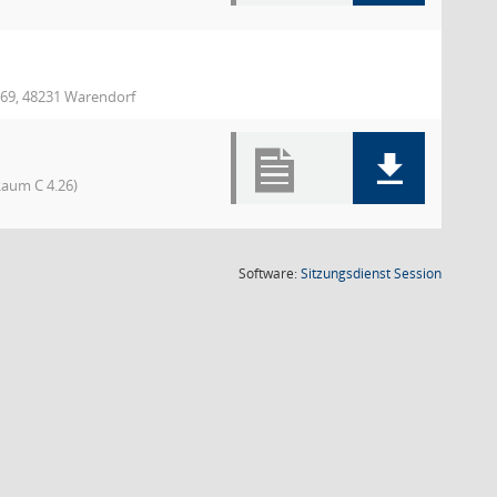
 69, 48231 Warendorf
aum C 4.26)
(Wird in
Software:
Sitzungsdienst
Session