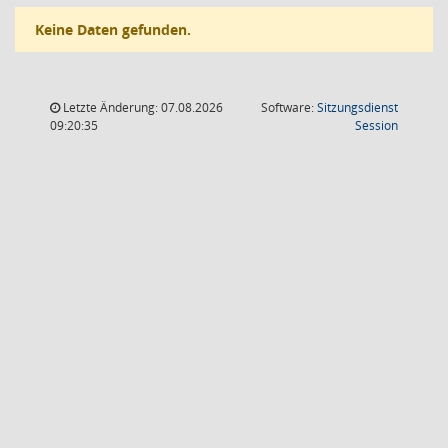
Keine Daten gefunden.
Letzte Änderung: 07.08.2026
Software:
Sitzungsdienst
(Wird in
09:20:35
Session