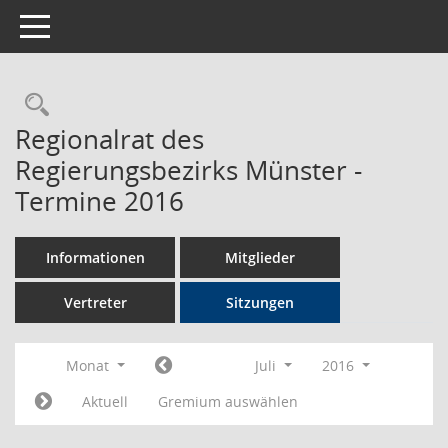
Toggle navigation
Rechercheauswahl
Regionalrat des
Regierungsbezirks Münster -
Termine 2016
Informationen
Mitglieder
Vertreter
Sitzungen
Monat
Juli
2016
Aktuell
Gremium auswählen