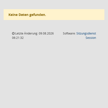
Keine Daten gefunden.
Letzte Änderung: 09.08.2026
Software:
Sitzungsdienst
(Wird in
06:21:32
Session