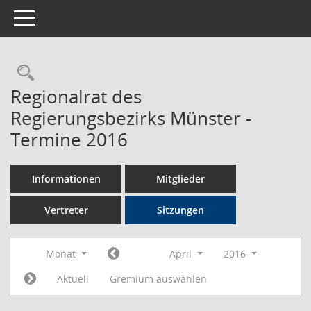
Toggle navigation
Rechercheauswahl
Regionalrat des
Regierungsbezirks Münster -
Termine 2016
Informationen
Mitglieder
Vertreter
Sitzungen
Monat
April
2016
Aktuell
Gremium auswählen