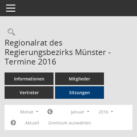
Toggle navigation
Rechercheauswahl
Regionalrat des
Regierungsbezirks Münster -
Termine 2016
Informationen
Mitglieder
Vertreter
Sitzungen
Monat
Januar
2016
Aktuell
Gremium auswählen