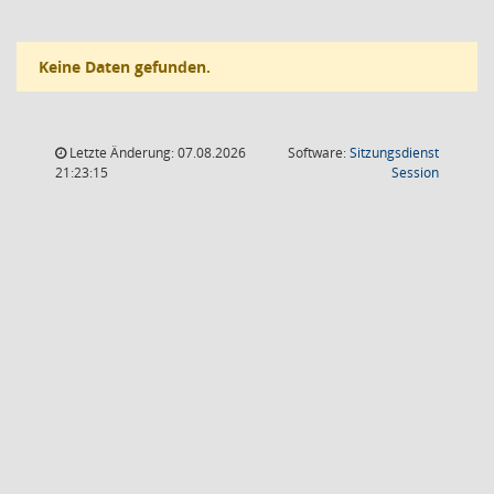
Keine Daten gefunden.
Letzte Änderung: 07.08.2026
Software:
Sitzungsdienst
(Wird in
21:23:15
Session