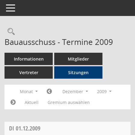
Toggle navigation
Rechercheauswahl
Bauausschuss - Termine 2009
Informationen
Mitglieder
Vertreter
Sitzungen
Monat
Dezember
2009
Aktuell
Gremium auswählen
DI
01.12.2009