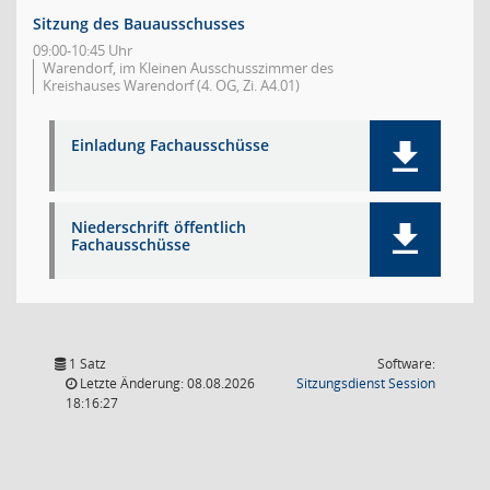
Sitzung des Bauausschusses
09:00-10:45 Uhr
Warendorf, im Kleinen Ausschusszimmer des
Kreishauses Warendorf (4. OG, Zi. A4.01)
Einladung Fachausschüsse
Niederschrift öffentlich
Fachausschüsse
1 Satz
Software:
(Wird in
Letzte Änderung: 08.08.2026
Sitzungsdienst
Session
18:16:27