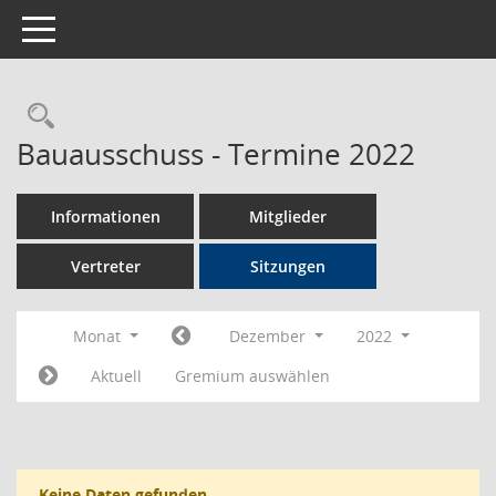
Toggle navigation
Rechercheauswahl
Bauausschuss - Termine 2022
Informationen
Mitglieder
Vertreter
Sitzungen
Monat
Dezember
2022
Aktuell
Gremium auswählen
Keine Daten gefunden.