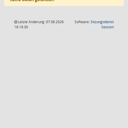
Letzte Änderung: 07.08.2026
Software:
Sitzungsdienst
(Wird in
18:18:30
Session