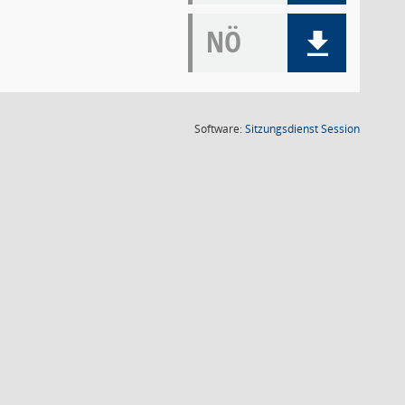
NÖ
(Wird in
Software:
Sitzungsdienst
Session