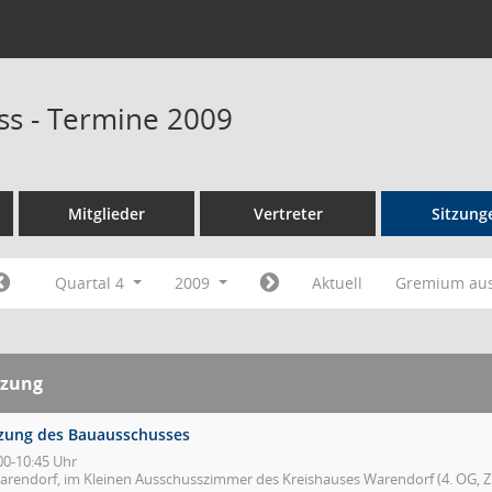
s - Termine 2009
Mitglieder
Vertreter
Sitzung
Quartal 4
2009
Aktuell
Gremium au
tzung
tzung des Bauausschusses
00-10:45 Uhr
arendorf, im Kleinen Ausschusszimmer des Kreishauses Warendorf (4. OG, Zi