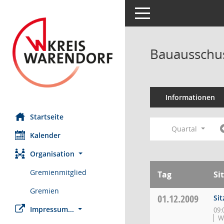
Toggle navigation
Bauausschus
Informationen
Startseite
Quartal
Kalender
Organisation
Gremienmitglied
Tag
Si
Gremien
01.12.2009
Si
Impressum...
09:
W