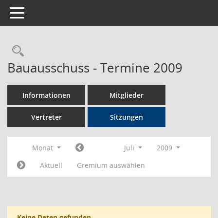
Toggle navigation
Rechercheauswahl
Bauausschuss - Termine 2009
Informationen
Mitglieder
Vertreter
Sitzungen
Monat
Juli
2009
Aktuell
Gremium auswählen
Keine Daten gefunden.