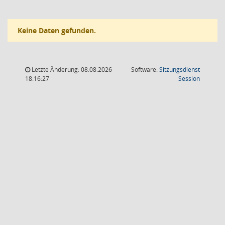
Keine Daten gefunden.
Letzte Änderung: 08.08.2026
Software:
Sitzungsdienst
(Wird in
18:16:27
Session