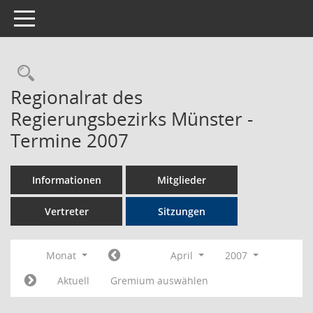
Toggle navigation
Rechercheauswahl
Regionalrat des
Regierungsbezirks Münster -
Termine 2007
Informationen
Mitglieder
Vertreter
Sitzungen
Monat
April
2007
Aktuell
Gremium auswählen