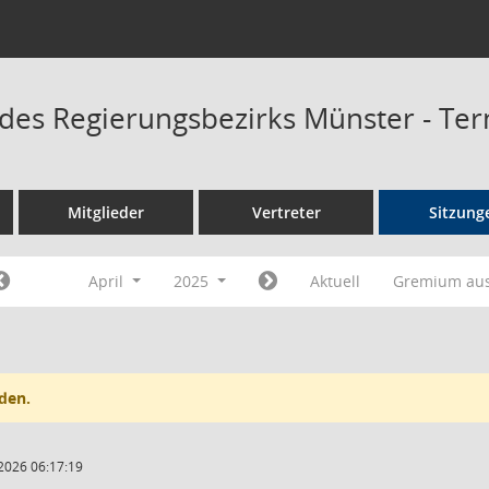
 des Regierungsbezirks Münster - Te
Mitglieder
Vertreter
Sitzung
April
2025
Aktuell
Gremium au
den.
2026 06:17:19