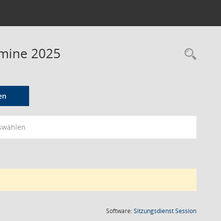
rmine 2025
Rec
en
swählen
(Wird in
Software:
Sitzungsdienst
Session