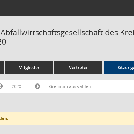
 Abfallwirtschaftsgesellschaft des K
20
Mitglieder
Vertreter
Sitzung
2020
Gremium auswählen
den.