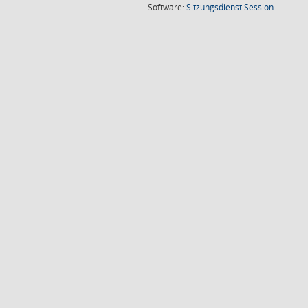
(Wird in
Software:
Sitzungsdienst
Session