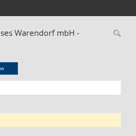
reises Warendorf mbH -
Rec
en