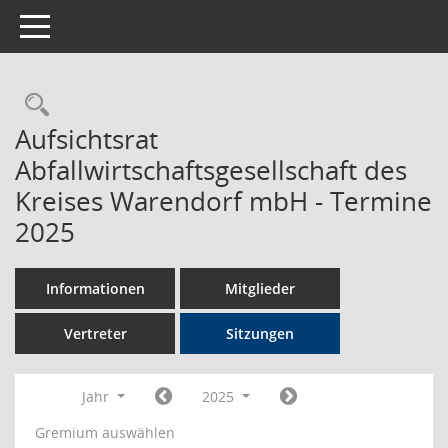
Toggle navigation
Rechercheauswahl
Aufsichtsrat
Abfallwirtschaftsgesellschaft des
Kreises Warendorf mbH - Termine
2025
Informationen
Mitglieder
Vertreter
Sitzungen
Jahr
2025
Gremium auswählen