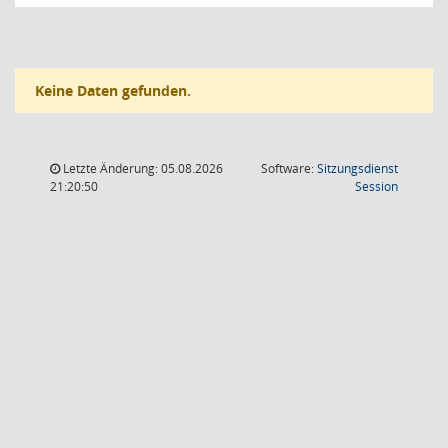
Keine Daten gefunden.
Letzte Änderung: 05.08.2026
Software:
Sitzungsdienst
(Wird in
21:20:50
Session