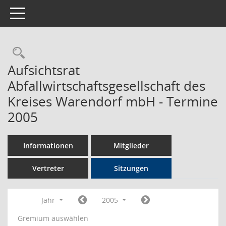
Toggle navigation
Rechercheauswahl
Aufsichtsrat
Abfallwirtschaftsgesellschaft des
Kreises Warendorf mbH - Termine
2005
Informationen
Mitglieder
Vertreter
Sitzungen
Jahr
2005
Gremium auswählen