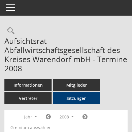
Toggle navigation
Rechercheauswahl
Aufsichtsrat
Abfallwirtschaftsgesellschaft des
Kreises Warendorf mbH - Termine
2008
Informationen
Mitglieder
Vertreter
Sitzungen
Jahr
2008
Gremium auswählen