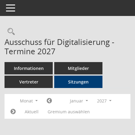
Toggle navigation
Rechercheauswahl
Ausschuss für Digitalisierung -
Termine 2027
Informationen
Mitglieder
Vertreter
Sitzungen
Monat
Januar
2027
Aktuell
Gremium auswählen