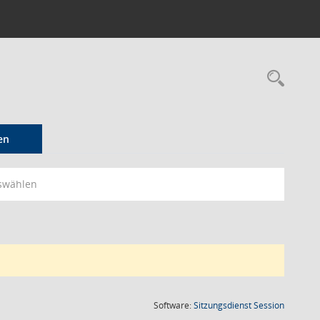
Rec
en
swählen
(Wird in
Software:
Sitzungsdienst
Session