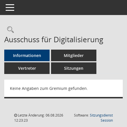
Toggle navigation
Rechercheauswahl
Ausschuss für Digitalisierung
Informationen
Mitglieder
Vertreter
Sitzungen
Keine Angaben zum Gremium gefunden.
Letzte Änderung: 06.08.2026
Software:
Sitzungsdienst
(Wird in
12:23:23
Session