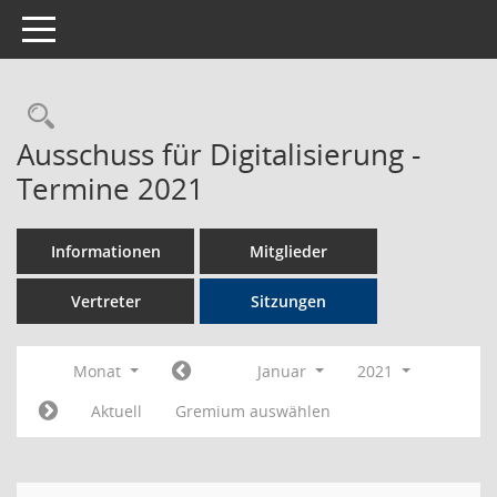
Toggle navigation
Rechercheauswahl
Ausschuss für Digitalisierung -
Termine 2021
Informationen
Mitglieder
Vertreter
Sitzungen
Monat
Januar
2021
Aktuell
Gremium auswählen