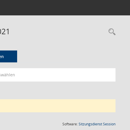
021
Rec
en
swählen
(Wird in
Software:
Sitzungsdienst
Session