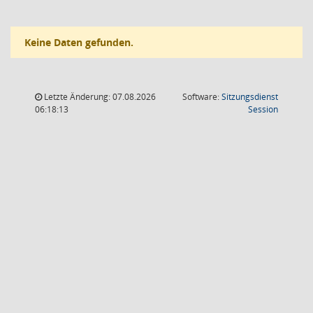
Keine Daten gefunden.
Letzte Änderung: 07.08.2026
Software:
Sitzungsdienst
(Wird in
06:18:13
Session