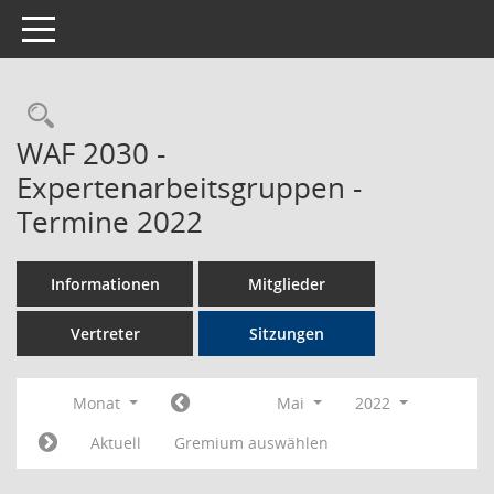
Toggle navigation
Rechercheauswahl
WAF 2030 -
Expertenarbeitsgruppen -
Termine 2022
Informationen
Mitglieder
Vertreter
Sitzungen
Monat
Mai
2022
Aktuell
Gremium auswählen