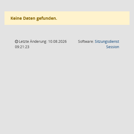
Keine Daten gefunden.
Letzte Änderung: 10.08.2026
Software:
Sitzungsdienst
(Wird in
09:21:23
Session