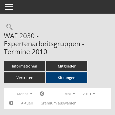
Toggle navigation
Rechercheauswahl
WAF 2030 -
Expertenarbeitsgruppen -
Termine 2010
Informationen
Mitglieder
Vertreter
Sitzungen
Monat
Mai
2010
Aktuell
Gremium auswählen