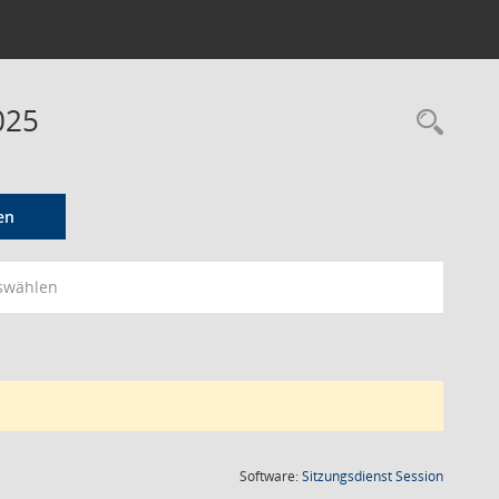
025
Rec
en
swählen
(Wird in
Software:
Sitzungsdienst
Session