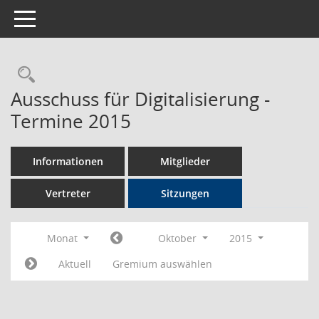
Toggle navigation
Rechercheauswahl
Ausschuss für Digitalisierung -
Termine 2015
Informationen
Mitglieder
Vertreter
Sitzungen
Monat
Oktober
2015
Aktuell
Gremium auswählen