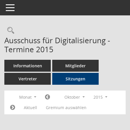
Toggle navigation
Rechercheauswahl
Ausschuss für Digitalisierung -
Termine 2015
Informationen
Mitglieder
Vertreter
Sitzungen
Monat
Oktober
2015
Aktuell
Gremium auswählen