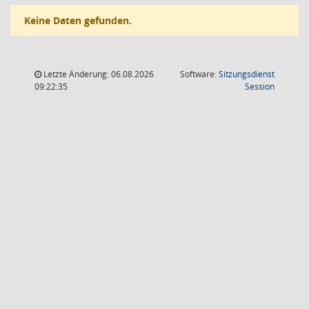
Keine Daten gefunden.
Letzte Änderung: 06.08.2026
Software:
Sitzungsdienst
(Wird in
09:22:35
Session