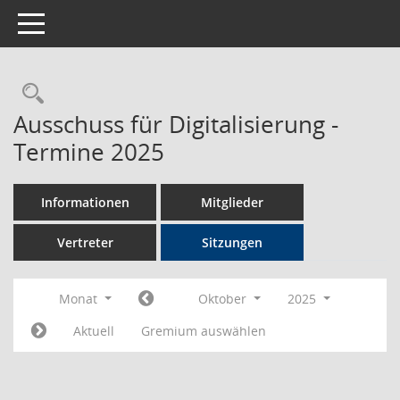
Toggle navigation
Rechercheauswahl
Ausschuss für Digitalisierung -
Termine 2025
Informationen
Mitglieder
Vertreter
Sitzungen
Monat
Oktober
2025
Aktuell
Gremium auswählen