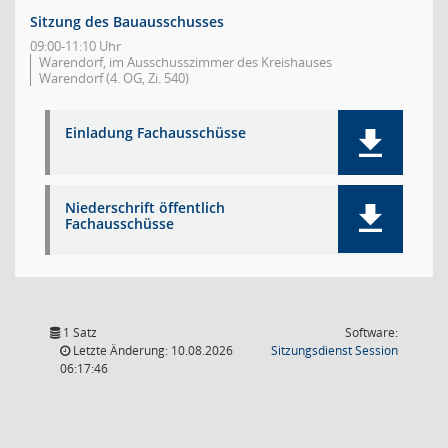
Sitzung des Bauausschusses
09:00-11:10 Uhr
Warendorf, im Ausschusszimmer des Kreishauses
Warendorf (4. OG, Zi. 540)
Einladung Fachausschüsse
Niederschrift öffentlich
Fachausschüsse
1 Satz
Software:
(Wird in
Letzte Änderung: 10.08.2026
Sitzungsdienst
Session
06:17:46