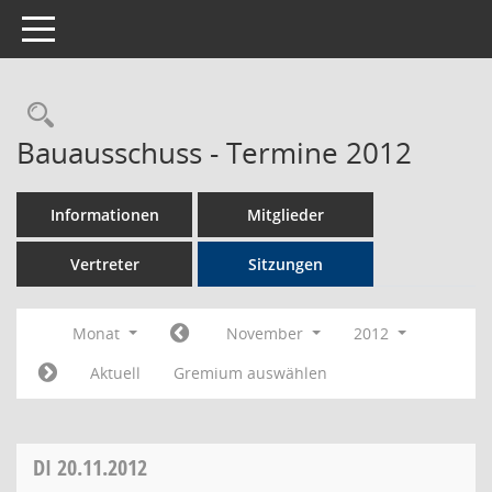
Toggle navigation
Rechercheauswahl
Bauausschuss - Termine 2012
Informationen
Mitglieder
Vertreter
Sitzungen
Monat
November
2012
Aktuell
Gremium auswählen
DI
20.11.2012