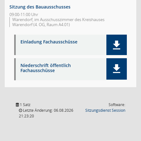
Sitzung des Bauausschusses
09:00-11:00 Uhr
Warendorf, im Ausschusszimmer des Kreishauses
Warendorf (4. OG, Raum A4.01)
Einladung Fachausschüsse
Niederschrift öffentlich
Fachausschüsse
1 Satz
Software:
(Wird in
Letzte Änderung: 06.08.2026
Sitzungsdienst
Session
21:23:20