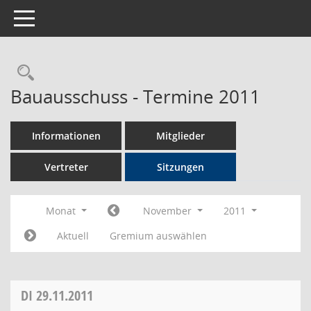
Toggle navigation
Rechercheauswahl
Bauausschuss - Termine 2011
Informationen
Mitglieder
Vertreter
Sitzungen
Monat
November
2011
Aktuell
Gremium auswählen
DI
29.11.2011