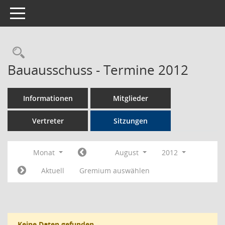
Toggle navigation
Rechercheauswahl
Bauausschuss - Termine 2012
Informationen
Mitglieder
Vertreter
Sitzungen
Monat
August
2012
Aktuell
Gremium auswählen
Keine Daten gefunden.